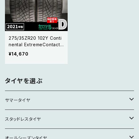
275/35ZR20 102Y Conti
nental ExtremeContact
DWS06 PLUS コンチネン
¥14,670
タル エクストリームコンタ
クト DWS06 プラス【21年
製 】2本セット
タイヤを選ぶ
サマータイヤ
15インチ
スタッドレスタイヤ
16インチ
16インチ
オールシーズンタイヤ