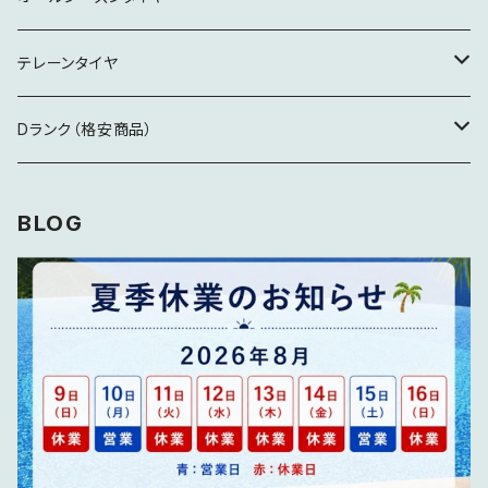
17インチ
17インチ
19インチ
テレーンタイヤ
18インチ
18インチ
18インチ
Dランク（格安商品）
19インチ
19インチ
製造5年経過
BLOG
20インチ
20インチ
特記事項要確認
21インチ