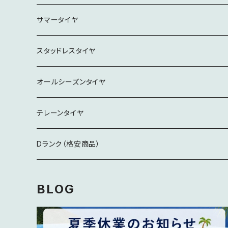
サマータイヤ
15インチ
スタッドレスタイヤ
16インチ
16インチ
オールシーズンタイヤ
17インチ
17インチ
19インチ
テレーンタイヤ
18インチ
18インチ
18インチ
Dランク（格安商品）
19インチ
19インチ
製造5年経過
BLOG
20インチ
20インチ
特記事項要確認