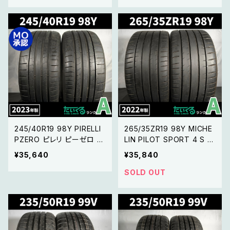
245/40R19 98Y PIRELLI
265/35ZR19 98Y MICHE
PZERO ピレリ ピーゼロ 【2
LIN PILOT SPORT 4 S ミ
3年製 MO承認マーク】2本
シュラン パイロットスポー
¥35,640
¥35,840
セット
ツ 4 S【22年製】2本 セット
SOLD OUT