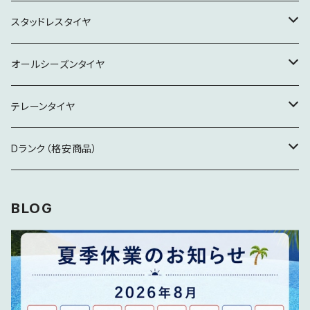
15インチ
スタッドレスタイヤ
16インチ
16インチ
オールシーズンタイヤ
17インチ
17インチ
19インチ
テレーンタイヤ
18インチ
18インチ
18インチ
Dランク（格安商品）
19インチ
19インチ
製造5年経過
BLOG
20インチ
20インチ
特記事項要確認
21インチ