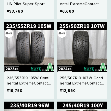
LIN Pilot Super Sport ミ
ental ExtremeContact D
シュランパイロットスーパー
WS06 PLUS コンチネンタ
¥33,780
¥6,660
スポーツ 【22年製 MO承
ル エクストリームコンタクト
認】2本セット
DWS06 プラス【23年製 バ
ラ売り】1本
235/55ZR19 105W Conti
255/50ZR19 107W Conti
nental ExtremeContact
nental ExtremeContact
DWS06 PLUS コンチネン
DWS06 PLUS コンチネン
¥19,750
¥12,860
タル エクストリームコンタ
タル エクストリームコンタ
クト DWS06 プラス 【23年
クト DWS06 プラス【24年
製】2本セット
製 バラ売り】1本