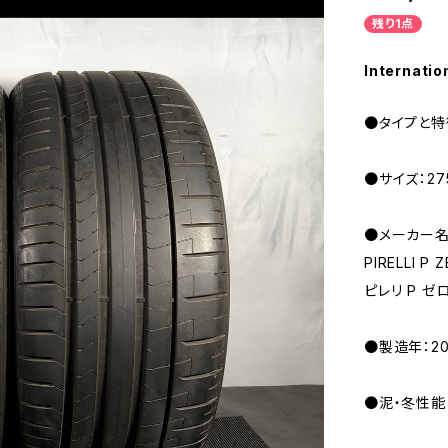
残り1点
Internatio
●タイプと特
●サイズ：275
●メーカー名
PIRELLI P 
ピレリ P ゼ
●製造年：2
●泥・冬性能