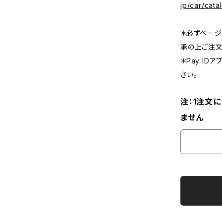
jp/car/cat
＊必ずページ
承の上ご注文
＊Pay I
さい。
注：1注文
ません