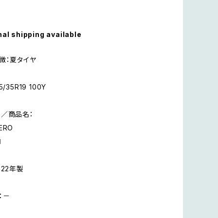
nal shipping available
徴：夏タイヤ
/35R19 100Y
／商品名：
ZERO
ロ
022年製
：－