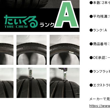
●本数：2本
●平均残溝：5
●ランク：A
●商品番号：20
●OE承認：
●ランフラッ
●エクストラ
メーカーで見
https://www