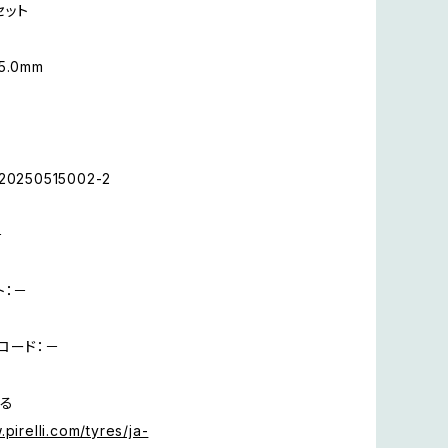
セット
.0mm
250515002-2
－
ト：－
ロード：－
る
.pirelli.com/tyres/ja-