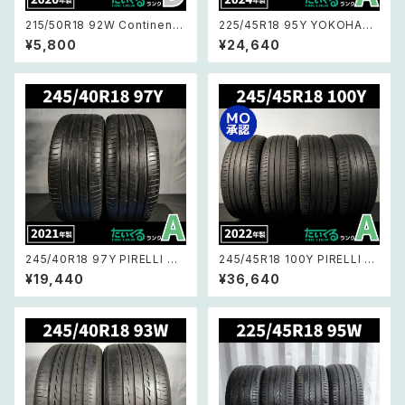
215/50R18 92W Continenta
225/45R18 95Y YOKOHAM
l ContiSportContact5 コンチ
A ADVAN Sport V105 ヨコハ
¥5,800
¥24,640
ネンタル コンチスポーツコンタ
マアドバンスポーツV105 【MO
クト5 【1本バラ売り AOマーク】1
ベンツ承認タイヤ 24年製 バリ
本
溝】 2本セット
245/40R18 97Y PIRELLI Cin
245/45R18 100Y PIRELLI P
turato P7 ピレリチントゥラート
Cinturato P7 ピレリ チントゥ
¥19,440
¥36,640
ピー7 【21年製 】2本セット
ラート p7 【22年製 MO承認マ
ーク バリ溝】4本セット