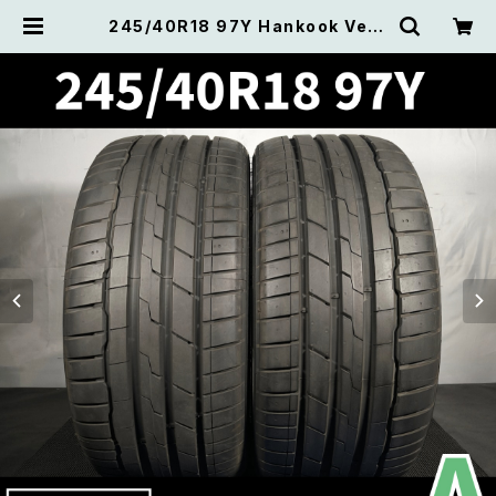
245/40R18 97Y Hankook Vent
us S1 evo3 ハンコック ベンタスエ
ヴォ3 【24年製 】2本セット | 中古タ
イヤ たいくる