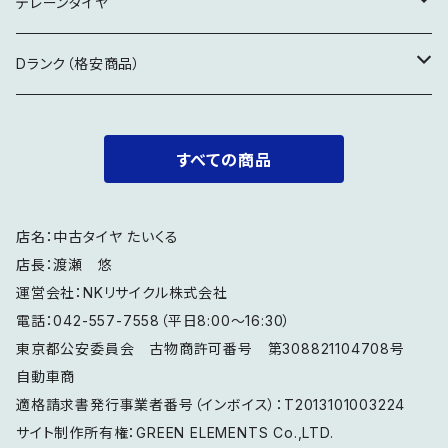
17インチ
17インチ
19インチ
テレーンタイヤ
18インチ
18インチ
18インチ
Dランク（格安商品）
19インチ
19インチ
製造5年経過
すべての商品
20インチ
20インチ
特記事項要確認
店名：中古タイヤ たいくる
21インチ
店長：渡瀬 悠
運営会社：NKリサイクル株式会社
電話：042-557-7558（平日8:00～16:30）
東京都公安委員会 古物商許可番号 第308821104708号
自動車商
適格請求書発行事業者番号（インボイス）：T2013101003224
サイト制作所有権：GREEN ELEMENTS Co.,LTD.