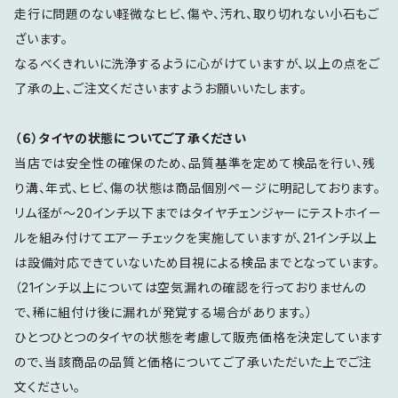
走行に問題のない軽微なヒビ、傷や、汚れ、取り切れない小石もご
ざいます。
なるべくきれいに洗浄するように心がけていますが、以上の点をご
了承の上、ご注文くださいますようお願いいたします。
（６）タイヤの状態についてご了承ください
当店では安全性の確保のため、品質基準を定めて検品を行い、残
り溝、年式、ヒビ、傷の状態は商品個別ページに明記しております。
リム径が～20インチ以下まではタイヤチェンジャーにテストホイー
ルを組み付けてエアーチェックを実施していますが、21インチ以上
は設備対応できていないため目視による検品までとなっています。
（21インチ以上については空気漏れの確認を行っておりませんの
で、稀に組付け後に漏れが発覚する場合があります。）
ひとつひとつのタイヤの状態を考慮して販売価格を決定しています
ので、当該商品の品質と価格についてご了承いただいた上でご注
文ください。