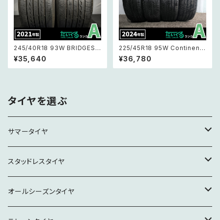
245/40R18 93W BRIDGEST
225/45R18 95W Continenta
ONE REGNO GR-XⅡ ブリヂ
l UltraContact UC6 コンチネ
¥35,640
¥36,780
ストン レグノ GR-XⅡ 【21年製】
ンタル ウルトラコンタクト UC6
2本セット
【24年製 バリ溝】4本セット
タイヤを選ぶ
サマータイヤ
15インチ
スタッドレスタイヤ
16インチ
16インチ
オールシーズンタイヤ