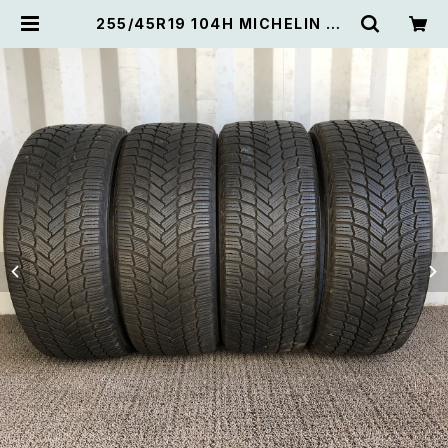
255/45R19 104H MICHELIN X-I
CE ミシュランエックスアイス 【スタッ
ドレス バリ溝】4本セット | 中古タイ
ヤ たいくる