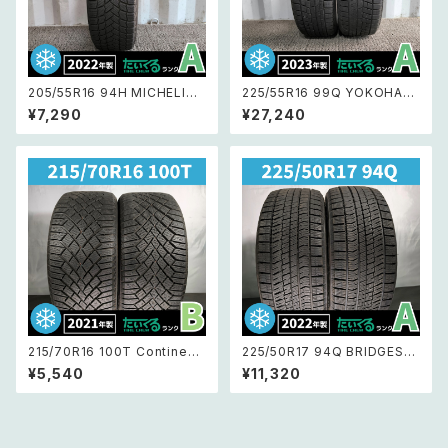
205/55R16 94H MICHELIN
225/55R16 99Q YOKOHAM
X-ICE ミシュランエックスアイ
A iceGUARD iG60 ヨコハマ
¥7,290
¥27,240
ス スノー 【1本バラ売り 22年製
アイスガードiG60 【23年製 ス
スタッドレス】1本
タッドレスタイヤ】2本セット
215/70R16 100T Continent
225/50R17 94Q BRIDGEST
al VikingContact7 コンチネ
ONE BLIZZAK VRX2 ブリヂス
¥5,540
¥11,320
ンタルバイキングコンタクト7 【2
トン ブリザック VRX2 【22年製
1年製 スタッドレス】2本セット②
スタッドレス】 2本セット