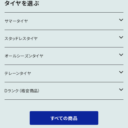
タイヤを選ぶ
サマータイヤ
15インチ
スタッドレスタイヤ
16インチ
16インチ
オールシーズンタイヤ
17インチ
17インチ
19インチ
テレーンタイヤ
18インチ
18インチ
18インチ
Dランク（格安商品）
19インチ
19インチ
製造5年経過
すべての商品
20インチ
20インチ
特記事項要確認