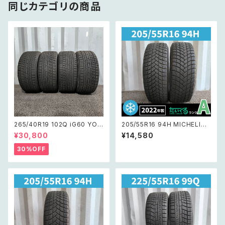
同じカテゴリの商品
265/40R19 102Q iG60 YOK
205/55R16 94H MICHELIN
OHAMA iceGUARDiG60 ヨ
X-ICESNOW ミシュランエック
¥30,800
¥14,580
コハマアイスガードig60 4本セ
スアイススノー 【22年製 スタッ
ット 【在庫処分 スタッドレス】
ドレス】2本セット
30%OFF