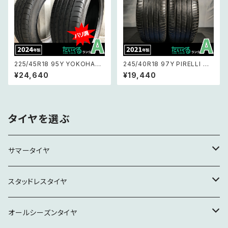
225/45R18 95Y YOKOHAM
245/40R18 97Y PIRELLI Cin
A ADVAN Sport V105 ヨコハ
turato P7 ピレリチントゥラート
¥24,640
¥19,440
マアドバンスポーツV105 【MO
ピー7 【21年製 】2本セット
ベンツ承認タイヤ 24年製 バリ
溝】 2本セット
タイヤを選ぶ
サマータイヤ
15インチ
スタッドレスタイヤ
16インチ
16インチ
オールシーズンタイヤ