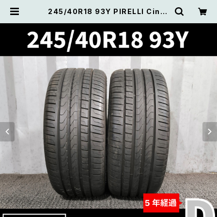
245/40R18 93Y PIRELLI Cintu
rato P7 ピレリ チントゥラート ピー
セブン 【AO承認 バリ溝】2本セット |
中古タイヤ たいくる