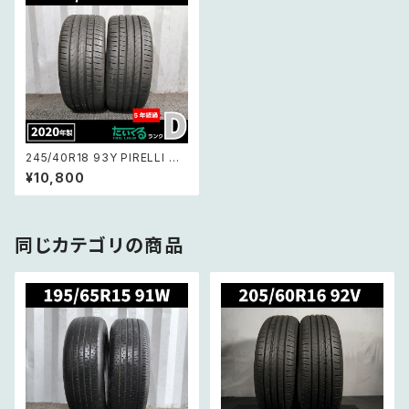
245/40R18 93Y PIRELLI Cin
turato P7 ピレリ チントゥラー
¥10,800
ト ピーセブン 【AO承認 バリ溝】
2本セット
同じカテゴリの商品