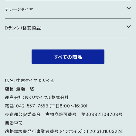
17インチ
17インチ
19インチ
テレーンタイヤ
18インチ
18インチ
18インチ
Dランク（格安商品）
19インチ
19インチ
製造5年経過
すべての商品
20インチ
20インチ
特記事項要確認
店名：中古タイヤ たいくる
21インチ
店長：渡瀬 悠
運営会社：NKリサイクル株式会社
電話：042-557-7558（平日8:00～16:30）
東京都公安委員会 古物商許可番号 第308821104708号
自動車商
適格請求書発行事業者番号（インボイス）：T2013101003224