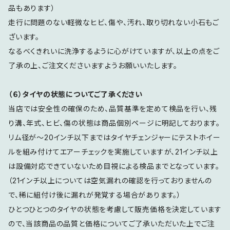
品もあります）
走行に問題のない軽微なヒビ、傷や、汚れ、取り切れない小石もご
ざいます。
なるべくきれいに洗浄するように心がけていますが、以上の点をご
了承の上、ご注文くださいますようお願いいたします。
（６）タイヤの状態についてご了承ください
当店では安全性の確保のため、品質基準を定めて検品を行い、残
り溝、年式、ヒビ、傷の状態は商品個別ページに明記しております。
リム径が～20インチ以下まではタイヤチェンジャーにテストホイー
ルを組み付けてエアーチェックを実施していますが、21インチ以上
は設備対応できていないため目視による検品までとなっています。
（21インチ以上については空気漏れの確認を行っておりませんの
で、稀に組付け後に漏れが発覚する場合があります。）
ひとつひとつのタイヤの状態を考慮して販売価格を決定しています
ので、当該商品の品質と価格についてご了承いただいた上でご注