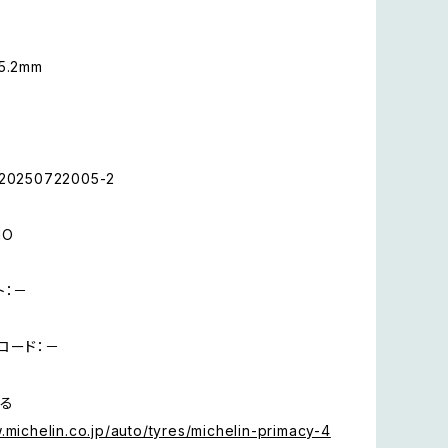
.2mm
250722005-2
MO
ト：－
ロード：－
る
.michelin.co.jp/auto/tyres/michelin-primacy-4