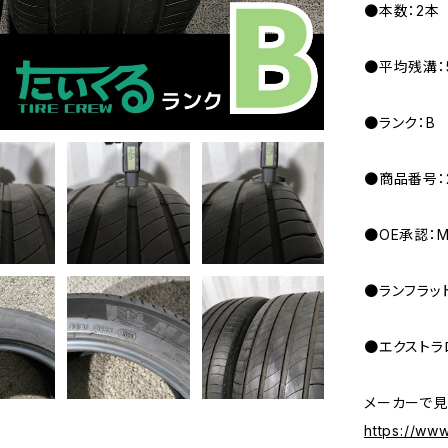
●本数：2本
●平均残溝：5
●ランク：B
●商品番号：20
●OE承認：
●ランフラッ
●エクストラ
メーカーで見
https://www