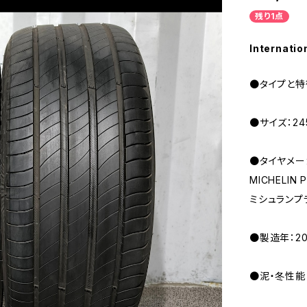
残り1点
Internatio
●タイプと特
●サイズ：245
●タイヤメー
MICHELIN 
ミシュランプ
●製造年：20
●泥・冬性能