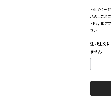
＊必ずページ
承の上ご注文
＊Pay I
さい。
注：1注文
ません