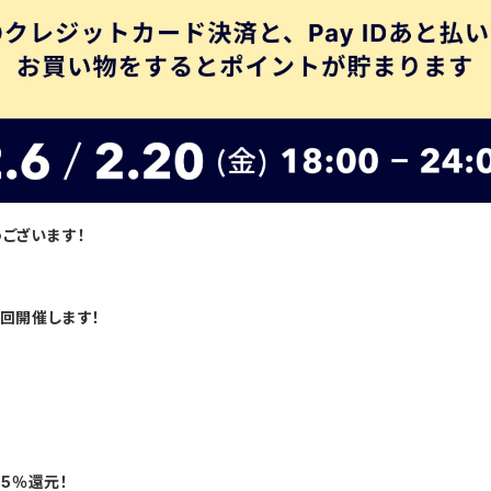
うございます！
を2回開催します！
の5％還元！