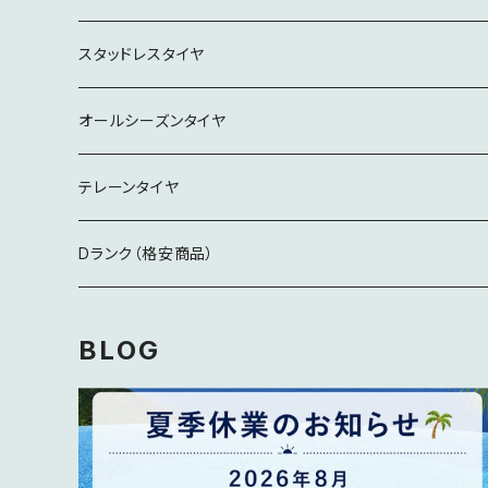
15インチ
スタッドレスタイヤ
16インチ
16インチ
オールシーズンタイヤ
17インチ
17インチ
19インチ
テレーンタイヤ
18インチ
18インチ
18インチ
Dランク（格安商品）
19インチ
19インチ
製造5年経過
BLOG
20インチ
20インチ
特記事項要確認
21インチ